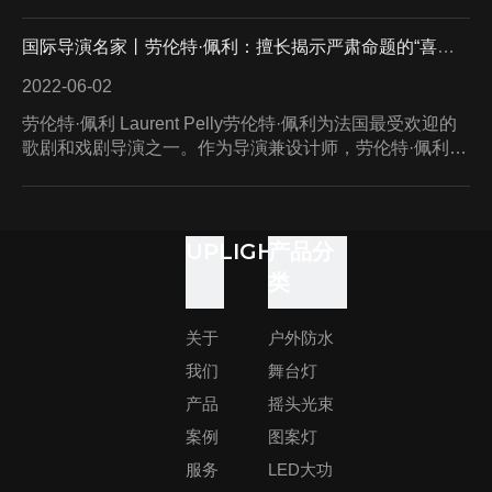
会员；美国艺术家协会成员。凭借着音乐剧《跳出我天
象，或温柔，或严厉，或青春洋溢，或垂垂老矣，但永恒
地》(Billy Elliot the Musical)与话剧《探长来访》(An
不变的是，她们都对孩子充满了希冀。今天向大家介绍一
国际导演名家丨劳伦特·佩利：擅长揭示严肃命题的“喜剧骗子”
Inspector Calls) ，两次获得奥利弗最佳灯光设计奖。主要
批不同于传统剧目中的母亲形象，她们或是身份尊贵的王
运用自然光布光，力求一种真实、质朴的戏剧氛围。《探
2022-06-02
长来访》An Inspector Calls灯光设计：Rick Fisher导演：
劳伦特·佩利 Laurent Pelly劳伦特·佩利为法国最受欢迎的
Stephen Daldry舞美设计：Ian MacNeil音响设计：T.
歌剧和戏剧导演之一。作为导演兼设计师，劳伦特·佩利坚
Richard Fitzgerald服装设计：Ian MacNeil音乐：St
持为自己执导的每一个舞台作品设计服装，有时也会承担
起舞台设计的角色。他的作品特征十分鲜明，无论从剧
本、表演、舞台设计方面，都体现着劳伦特·佩利独特的艺
术理念。作品中的每个人物都有着鲜明的特色，常常运用
UPLIGHT
产品分
意想不到的元素。作为导演，他更像是一位擅长在喜剧中
类
揭示严肃命题的“喜剧骗子”，让观众乐意去挖掘喜剧背后
的内容。《月光之旅》Le voyage dans la lune《蓝胡子》
关于
户外防水
Barbe bleue《坎迪德》Candide《塞维利亚的理发师》Il
Barbiere di Sivi
我们
舞台灯
产品
摇头光束
案例
图案灯
服务
LED大功