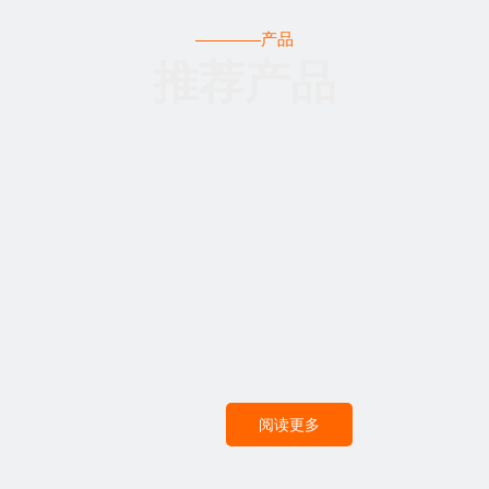
产品
推荐产品
22颗60W鹰眼（OSRAM灯
22颗40W鹰眼摇头灯
珠）
（OSRAM灯珠）
阅读更多