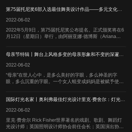
第75届托尼奖6部入选最佳舞美设计作品——多元文化的碰撞与交锋
2022-06-02
2022年5月9日，第75届托尼奖公布提名。正式颁奖将在6
月12日（星期日）举行，由阿丽亚娜·德博斯（Ariana
DeBose）主持，在纽约市传奇无线电城音乐厅现场颁
奖。本届托尼奖的入选时间范围为2021年8月1日到2022
母亲节特辑丨舞台上风格多变的母亲形象和不变的深邃母爱
年5月4日。音乐剧类剧目，《怪圈》获11项提名、《迈克
尔·杰克逊》10项、《天堂广场》10项；话剧方向，《雷
2022-06-02
曼兄弟三部曲》获得8项提名。狼叔休·杰克曼与比利·克里
“母亲”在世人心中，是多么美好的字眼，多么神圣的字
斯托、迈克斯·弗洛斯特等一同提名音乐剧类最佳男主角。
眼，多么沉重的字眼。一个女人蜕变成妈妈是被赋予使命
休·杰克曼和萨顿·福斯特凭借作品《乐器推销员》双双入
的。从十月怀胎，到长大成人，母亲就不再是一个简单的
围音乐剧类最佳男/女主角提名名单。舞台美术方向，最佳
称呼，而是一种责任，一种使命，一种一辈子不会失业的
话剧舞美设计、最佳音乐剧场景设计、最佳话剧服装设
国际灯光名家丨奥利弗最佳灯光设计里克·费舍尔：灯光本身就带有戏剧性
职业。母爱是伟大的，是神圣的，是博大的，是深邃的。
计、最佳
母亲是回家后的第一声呼唤，是深陷泥潭时的救命草，是
2022-06-02
受伤后的一剂良药，是风雨来时停靠的港湾。母亲节来临
里克·费舍尔 Rick Fisher世界著名的戏剧、歌剧、舞蹈灯
之际，愿普天下所有的妈妈永远健康、美丽、幸福、快
光设计师；英国照明设计师协会前任会⻓；英国演出协会
乐。在戏剧舞台上，我们经常会看到各种各样的“母亲”形