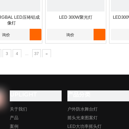
RGBAL LED压铸铝成
LED 300W聚光灯
LED3
像灯
询价
询价
3
4
...
37
»
UPLIGHT
产品分类
关于我们
户外防水舞台灯
产品
摇头光束图案灯
案例
LED大功率摇头灯