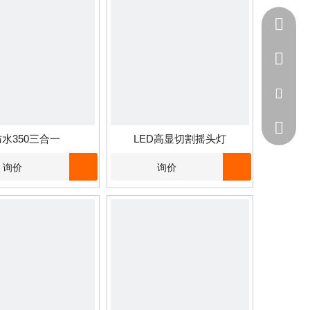
+86 - 1
+86 - 1
ning@pr
271078
防水350三合一
LED高显切割摇头灯
询价
询价