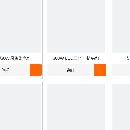
颗30W调焦染色灯
300W LED三合一摇头灯
询价
询价