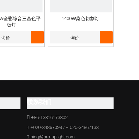
00W全彩静音三基色平
1400W染色切割灯
板灯
询价
询价
联系我们

+86-13316173802
+020-34867099 / + 020-34867133

ning@pro-uplight.com
