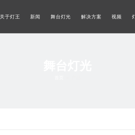
关于灯王
新闻
舞台灯光
解决方案
视频
灯王优势
展会资讯
户外防水舞台灯
服务
工厂展示
行业资讯
摇头光束图案灯
灯王证书
灯王资讯
LED大功率摇头灯
舞台灯光
LED影视三基色灯
首页
»
产品
LED大功率帕灯
LED成像灯/聚光灯
追光灯
控制系统