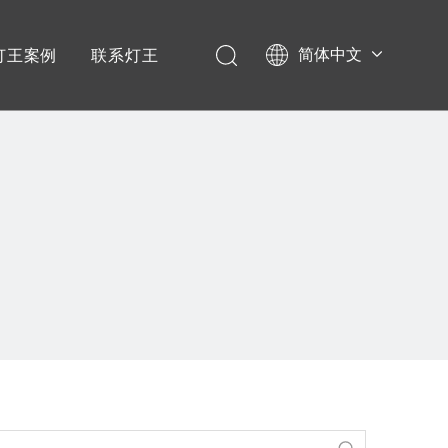
简体中文
灯王案例
联系灯王
English
学校项目
Español
政企项目
音乐节演唱会
宴会厅项目
剧场剧院
文旅项目