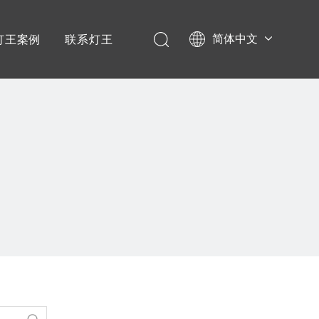
简体中文
灯王案例
联系灯王
English
学校项目
Español
政企项目
音乐节演唱会
宴会厅项目
剧场剧院
文旅项目