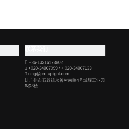
联系我们

+86-13316173802
+020-34867099 / + 020-34867133

ning@pro-uplight.com


广州市石碁镇永善村南路4号城辉工业园
6栋3楼