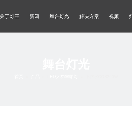
关于灯王
新闻
舞台灯光
解决方案
视频
灯王优势
展会资讯
户外防水舞台灯
服务
工厂展示
行业资讯
摇头光束图案灯
灯王证书
灯王资讯
LED大功率摇头灯
舞台灯光
LED影视三基色灯
首页
产品
LED大功率帕灯
»
»
»
不防水COB200W
LED大功率帕灯
LED成像灯/聚光灯
追光灯
控制系统