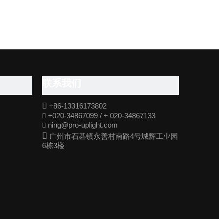
联系我们

+86-13316173802
+020-34867099 / + 020-34867133

ning@pro-uplight.com


广州市石碁镇永善村南路4号城辉工业园
6栋3楼