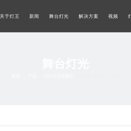
关于灯王
新闻
舞台灯光
解决方案
视频
灯王优势
展会资讯
户外防水舞台灯
服务
工厂展示
行业资讯
摇头光束图案灯
灯王证书
灯王资讯
LED大功率摇头灯
舞台灯光
LED影视三基色灯
首页
产品
LED大功率帕灯
»
»
»
18颗10W五合一帕灯
LED大功率帕灯
LED成像灯/聚光灯
追光灯
控制系统