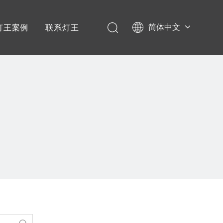
简体中文
灯王案例
联系灯王
English
学校项目
Español
政企项目
音乐节演唱会
宴会厅项目
剧场剧院
文旅项目