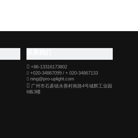
联系我们

+86-13316173802
+020-34867099 / + 020-34867133

ning@pro-uplight.com


广州市石碁镇永善村南路4号城辉工业园
6栋3楼