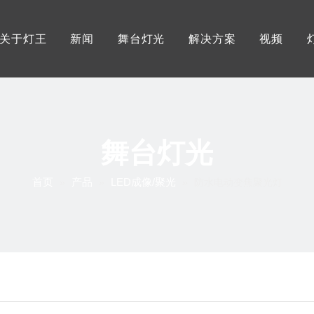
关于灯王
新闻
舞台灯光
解决方案
视频
灯王优势
展会资讯
户外防水舞台灯
服务
工厂展示
行业资讯
摇头光束图案灯
灯王证书
灯王资讯
LED大功率摇头灯
舞台灯光
LED影视三基色灯
首页
产品
LED成像/聚光
»
»
»
防水电动变焦聚光灯
LED大功率帕灯
LED成像灯/聚光灯
追光灯
控制系统