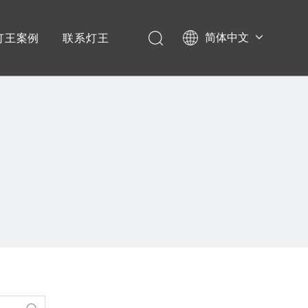
简体中文
灯王案例
联系灯王
English
学校项目
Español
政企项目
音乐节演唱会
宴会厅项目
剧场剧院
文旅项目