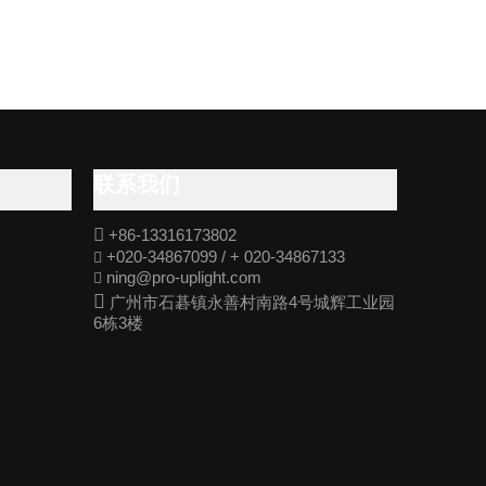
联系我们

+86-13316173802
+020-34867099 / + 020-34867133

ning@pro-uplight.com


广州市石碁镇永善村南路4号城辉工业园
6栋3楼