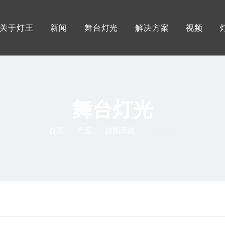
关于灯王
新闻
舞台灯光
解决方案
视频
灯王优势
展会资讯
户外防水舞台灯
服务
工厂展示
行业资讯
摇头光束图案灯
灯王证书
灯王资讯
LED大功率摇头灯
舞台灯光
LED影视三基色灯
首页
产品
控制系统
»
»
»
灯光控台
LED大功率帕灯
LED成像灯/聚光灯
追光灯
控制系统