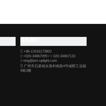
联系我们

+86-13316173802
+020-34867099 / + 020-34867133

ning@pro-uplight.com


广州市石碁镇永善村南路4号城辉工业园
6栋3楼