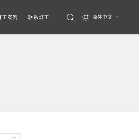
简体中文
灯王案例
联系灯王
English
学校项目
Español
政企项目
音乐节演唱会
宴会厅项目
剧场剧院
文旅项目