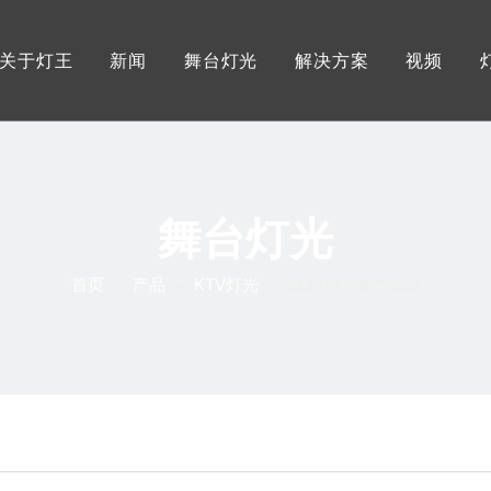
关于灯王
新闻
舞台灯光
解决方案
视频
灯王优势
展会资讯
户外防水舞台灯
服务
工厂展示
行业资讯
摇头光束图案灯
灯王证书
灯王资讯
LED大功率摇头灯
舞台灯光
LED影视三基色灯
首页
产品
KTV灯光
»
»
»
512中央控制方式器
LED大功率帕灯
LED成像灯/聚光灯
追光灯
控制系统