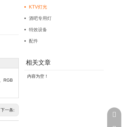
KTV灯光
酒吧专用灯
特效设备
配件
相关文章
内容为空！
、RGB
下一条:
+86 - 1